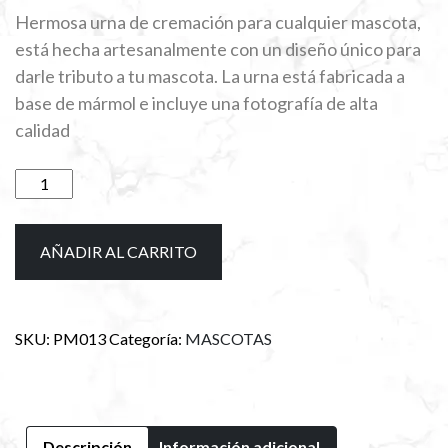
precio
precio
Hermosa urna de cremación para cualquier mascota,
original
actual
está hecha artesanalmente con un diseño único para
darle tributo a tu mascota. La urna está fabricada a
era:
es:
base de mármol e incluye una fotografía de alta
$4,000.00.
$3,756.00.
calidad
Urna
en
forma
de
AÑADIR AL CARRITO
casa
con
fotografía
SKU:
PM013
Categoría:
MASCOTAS
cantidad
Descripción
Información adicional