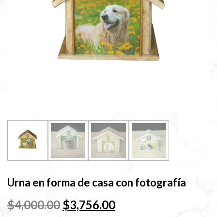
Urna en forma de casa con fotografía
El
El
$
4,000.00
$
3,756.00