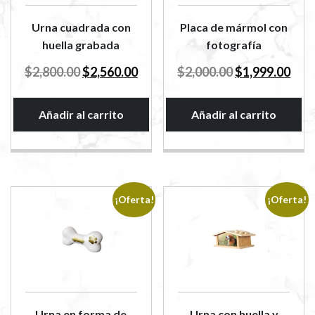
Urna cuadrada con
Placa de mármol con
huella grabada
fotografía
El
El
El
El
$
2,800.00
$
2,560.00
$
2,000.00
$
1,999.00
precio
precio
precio
preci
original
actual
original
actua
era:
es:
era:
es:
Añadir al carrito
Añadir al carrito
$2,800.00.
$2,560.00.
$2,000.00.
$1,99
¡Oferta!
¡Oferta!
Urna en forma de
Urna con huella y