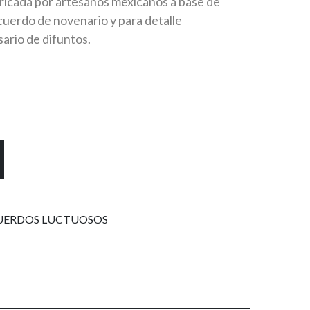
bricada por artesanos mexicanos a base de
uerdo de novenario y para detalle
ario de difuntos.
.00.
UERDOS LUCTUOSOS