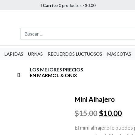
Carrito
0 productos -
$
0.00
LAPIDAS
URNAS
RECUERDOS LUCTUOSOS
MASCOTAS
LOS MEJORES PRECIOS
EN MARMOL & ONIX
Mini Alhajero
El
El
$
15.00
$
10.00
precio
pre
El mini alhajero le puede
original
act