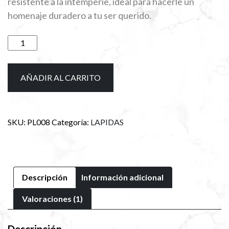
resistente a la intemperie, ideal para hacerle un
era:
es:
homenaje duradero a tu ser querido.
$2,500.00.
$2,000.00.
Lapida
de
mármol
negro
AÑADIR AL CARRITO
con
foto
de
SKU:
PL008
Categoría:
LAPIDAS
cerámica
cantidad
Descripción
Información adicional
Valoraciones (1)
Descripción