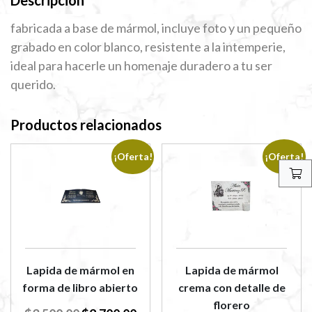
fabricada a base de mármol, incluye foto y un pequeño
grabado en color blanco, resistente a la intemperie,
ideal para hacerle un homenaje duradero a tu ser
querido.
Productos relacionados
¡Oferta!
¡Oferta!
Lapida de mármol en
Lapida de mármol
forma de libro abierto
crema con detalle de
florero
El
El