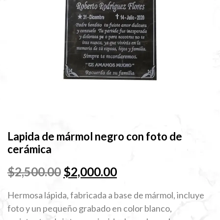
Lapida de mármol negro con foto de
cerámica
El
El
$
2,500.00
$
2,000.00
precio
precio
Hermosa lápida, fabricada a base de mármol, incluye
original
actual
foto y un pequeño grabado en color blanco,