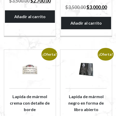
$
3,500.00
$
2,700.00
precio
precio
El
El
$
3,500.00
$
3,000.00
original
actual
precio
preci
era:
es:
Añadir al carrito
original
actua
$3,500.00.
$2,700.00.
era:
es:
Añadir al carrito
$3,500.00.
$3,00
¡Oferta!
¡Oferta!
Lapida de mármol
Lapida de mármol
crema con detalle de
negro en forma de
borde
libro abierto